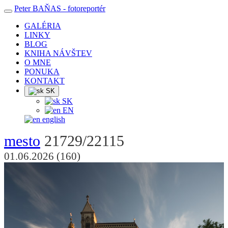
Peter BAŇAS
- fotoreportér
GALÉRIA
LINKY
BLOG
KNIHA NÁVŠTEV
O MNE
PONUKA
KONTAKT
SK
SK
EN
english
mesto
21729/22115
01.06.2026 (160)