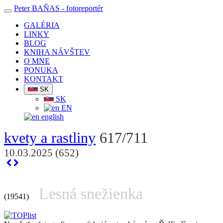
Peter BAŇAS
- fotoreportér
GALÉRIA
LINKY
BLOG
KNIHA NÁVŠTEV
O MNE
PONUKA
KONTAKT
SK
SK
EN
english
kvety a rastliny
617/711
10.03.2025 (652)
Lesná snežienka
(19541)