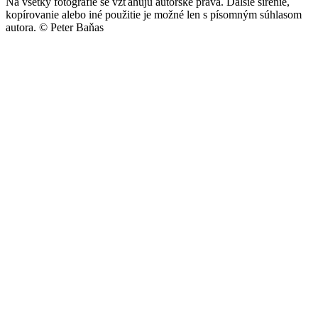
Na všetky fotografie se vzťahujú autorské práva. Ďalšie šírenie,
kopírovanie alebo iné použitie je možné len s písomným súhlasom
autora.
© Peter Baňas