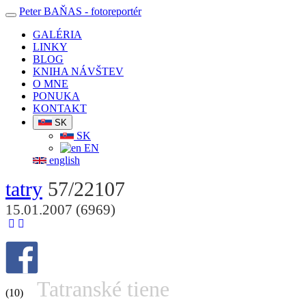
Peter BAŇAS
- fotoreportér
GALÉRIA
LINKY
BLOG
KNIHA NÁVŠTEV
O MNE
PONUKA
KONTAKT
SK
SK
EN
english
tatry
57/22107
15.01.2007 (6969)
Tatranské tiene
(10)