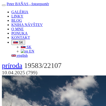
Peter BAŇAS
- fotoreportér
GALÉRIA
LINKY
BLOG
KNIHA NÁVŠTEV
O MNE
PONUKA
KONTAKT
SK
SK
EN
english
príroda
19583/22107
10.04.2025 (799)