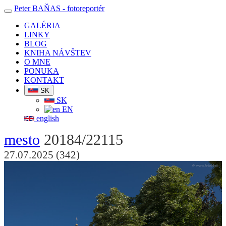
Peter BAŇAS
- fotoreportér
GALÉRIA
LINKY
BLOG
KNIHA NÁVŠTEV
O MNE
PONUKA
KONTAKT
SK
SK
EN
english
mesto
20184/22115
27.07.2025 (342)