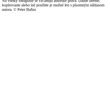
Na všetky fotografie se vzťahujú autorské práva. Ďalšie šírenie,
kopírovanie alebo iné použitie je možné len s písomným súhlasom
autora.
© Peter Baňas