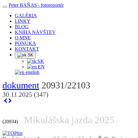
Peter BAŇAS
- fotoreportér
GALÉRIA
LINKY
BLOG
KNIHA NÁVŠTEV
O MNE
PONUKA
KONTAKT
SK
SK
EN
english
dokument
20931/22103
30.11.2025 (347)
Mikulášska jazda 2025
(20934)