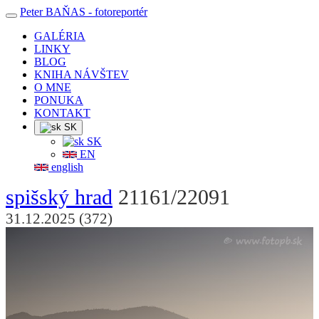
Peter BAŇAS
- fotoreportér
GALÉRIA
LINKY
BLOG
KNIHA NÁVŠTEV
O MNE
PONUKA
KONTAKT
SK
SK
EN
english
spišský hrad
21161/22091
31.12.2025 (372)