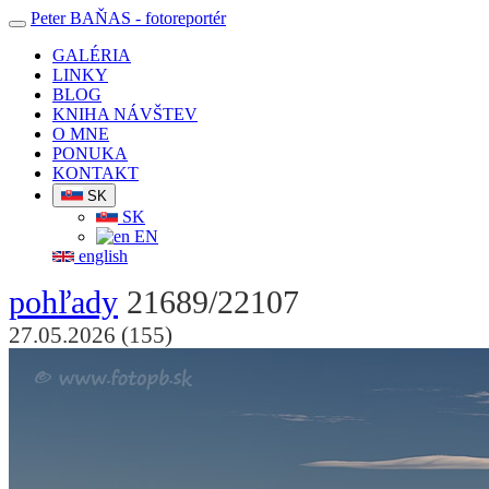
Peter BAŇAS
- fotoreportér
GALÉRIA
LINKY
BLOG
KNIHA NÁVŠTEV
O MNE
PONUKA
KONTAKT
SK
SK
EN
english
pohľady
21689/22107
27.05.2026 (155)