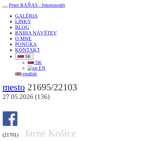
Peter BAŇAS
- fotoreportér
GALÉRIA
LINKY
BLOG
KNIHA NÁVŠTEV
O MNE
PONUKA
KONTAKT
SK
SK
EN
english
mesto
21695/22103
27.05.2026 (136)
Jarné Košice
(21701)