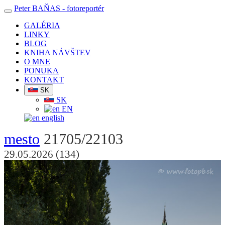
Peter BAŇAS
- fotoreportér
GALÉRIA
LINKY
BLOG
KNIHA NÁVŠTEV
O MNE
PONUKA
KONTAKT
SK
SK
EN
english
mesto
21705/22103
29.05.2026 (134)