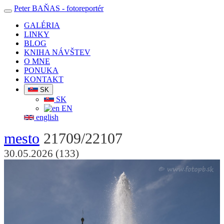
Peter BAŇAS
- fotoreportér
GALÉRIA
LINKY
BLOG
KNIHA NÁVŠTEV
O MNE
PONUKA
KONTAKT
SK
SK
EN
english
mesto
21709/22107
30.05.2026 (133)