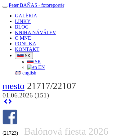
Peter BAŇAS
- fotoreportér
GALÉRIA
LINKY
BLOG
KNIHA NÁVŠTEV
O MNE
PONUKA
KONTAKT
SK
SK
EN
english
mesto
21717/22107
01.06.2026 (151)
Balónová fiesta 2026
(21723)