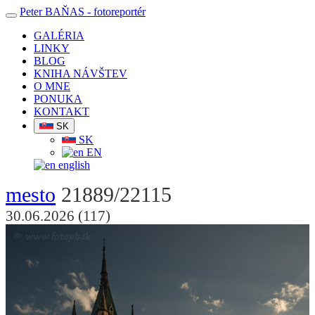
Peter BAŇAS
- fotoreportér
GALÉRIA
LINKY
BLOG
KNIHA NÁVŠTEV
O MNE
PONUKA
KONTAKT
SK
SK
EN
english
mesto
21889/22115
30.06.2026 (117)