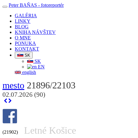
Peter BAŇAS
- fotoreportér
GALÉRIA
LINKY
BLOG
KNIHA NÁVŠTEV
O MNE
PONUKA
KONTAKT
SK
SK
EN
english
mesto
21896/22103
02.07.2026 (90)
Letné Košice
(21902)